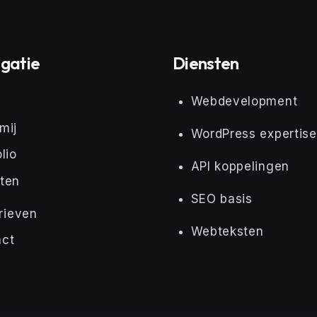
gatie
Diensten
e
Webdevelopment
mij
WordPress expertise
lio
API koppelingen
ten
SEO basis
rieven
Webteksten
act