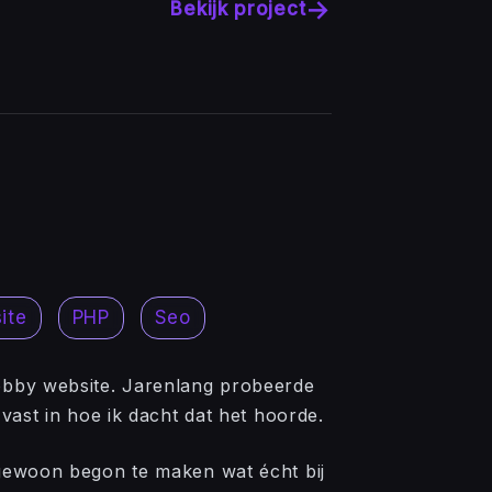
→
Bekijk project
ite
PHP
Seo
hobby website. Jarenlang probeerde
k vast in hoe ik dacht dat het hoorde.
n gewoon begon te maken wat écht bij