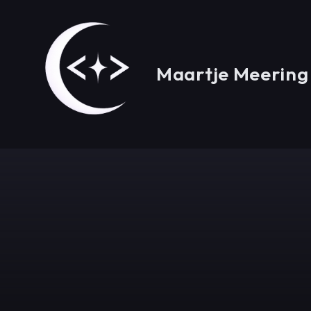
Skip
to
content
Maartje Meering